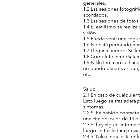
generales.
1.2 Las sesiones fotográf
acordados.
1.3 Las sesiones de foto
1.4 El estilismo se realiz
visión.
1.5 Puede venir una segu
1.6 No está permitido hac
1.7 Llegar a tiempo. Si l
1.8 Complete inmediatamen
1.9 Nikki India no se hac
no puedo garantizar que, 
etc.
Salud
2.1 En caso de cualquier 
Esto luego se trasladará 
síntomas.
2.2 Si ha habido contact
una cita después de 14 d
2.3 Si hay algún síntoma 
luego se trasladará prev
2.4 Si Nikki India está en