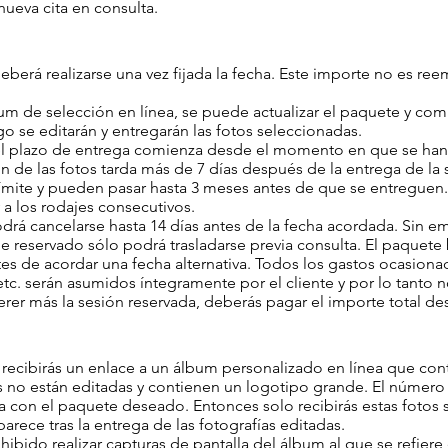
ueva cita en consulta.
deberá realizarse una vez fijada la fecha. Este importe no es re
.
um de selección en línea, se puede actualizar el paquete y comp
o se editarán y entregarán las fotos seleccionadas.
 el plazo de entrega comienza desde el momento en que se han e
ón de las fotos tarda más de 7 días después de la entrega de la
ímite y pueden pasar hasta 3 meses antes de que se entreguen.
a los rodajes consecutivos.
odrá cancelarse hasta 14 días antes de la fecha acordada. Sin e
e reservado sólo podrá trasladarse previa consulta. El paquet
ntes de acordar una fecha alternativa. Todos los gastos ocasio
, etc. serán asumidos íntegramente por el cliente y por lo tanto 
erer más la sesión reservada, deberás pagar el importe total d
 recibirás un enlace a un álbum personalizado en línea que con
os no están editadas y contienen un logotipo grande. El númer
a con el paquete deseado. Entonces solo recibirás estas fotos 
arece tras la entrega de las fotografías editadas.
hibido realizar capturas de pantalla del álbum al que se refiere 