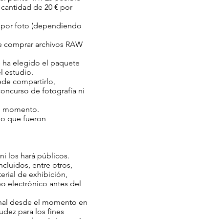
cantidad de 20 € por
0€ por foto (dependiendo
ble comprar archivos RAW
se ha elegido el paquete
l estudio.
uede compartirlo,
concurso de fotografía ni
odo momento.
 lo que fueron
ni los hará públicos.
ncluidos, entre otros,
terial de exhibición,
o electrónico antes del
onal desde el momento en
udez para los fines