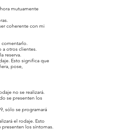
r y hora mutuamente
oras.
o ser coherente con mi
es comentarlo.
 a otros clientes.
la reserva.
aje. Esto significa que
añera, pose,
daje no se realizará.
ndo se presenten los
19, sólo se programará
izará el rodaje. Esto
e presenten los síntomas.