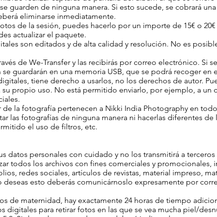
se guarden de ninguna manera. Si esto sucede, se cobrará una 
o deberá eliminarse inmediatamente.
 fotos de la sesión, puedes hacerlo por un importe de 15€ o 2
des actualizar el paquete.
gitales son editados y de alta calidad y resolución. No es posi
través de We-Transfer y las recibirás por correo electrónico. Si 
n se guardarán en una memoria USB, que se podrá recoger en e
 digitales, tiene derecho a usarlos, no los derechos de autor. P
a su propio uso. No está permitido enviarlo, por ejemplo, a un 
ciales.
r de la fotografía pertenecen a Nikki India Photography en t
tar las fotografías de ninguna manera ni hacerlas diferentes de
mitido el uso de filtros, etc.
us datos personales con cuidado y no los transmitirá a terceros 
izar todos los archivos con fines comerciales y promocionales, i
olios, redes sociales, artículos de revistas, material impreso, ma
 no deseas esto deberás comunicárnoslo expresamente por corre
otos de maternidad, hay exactamente 24 horas de tiempo adici
s digitales para retirar fotos en las que se vea mucha piel/desn