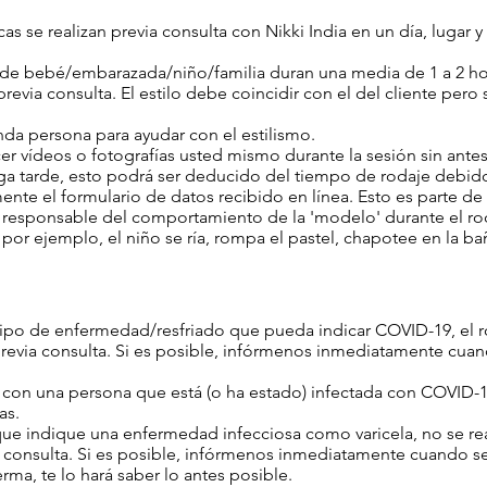
icas se realizan previa consulta con Nikki India en un día, luga
s de bebé/embarazada/niño/familia duran una media de 1 a 2 h
a previa consulta. El estilo debe coincidir con el del cliente per
nda persona para ayudar con el estilismo.
er vídeos o fotografías usted mismo durante la sesión sin ant
lega tarde, esto podrá ser deducido del tiempo de rodaje debido
te el formulario de datos recibido en línea. Esto es parte de 
e responsable del comportamiento de la 'modelo' durante el rod
por ejemplo, el niño se ría, rompa el pastel, chapotee en la b
tipo de enfermedad/resfriado que pueda indicar COVID-19, el ro
previa consulta. Si es posible, infórmenos inmediatamente cua
o con una persona que está (o ha estado) infectada con COVID-
ías.
que indique una enfermedad infecciosa como varicela, no se real
ia consulta. Si es posible, infórmenos inmediatamente cuando s
ferma, te lo hará saber lo antes posible.