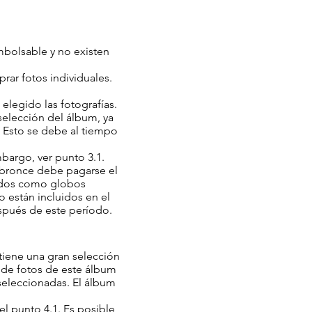
embolsable y no existen
rar fotos individuales.
legido las fotografías.
 selección del álbum, ya
 Esto se debe al tiempo
mbargo, ver punto 3.1.
e bronce debe pagarse el
nados como globos
no están incluidos en el
espués de este período.
tiene una gran selección
o de fotos de este álbum
seleccionadas. El álbum
el punto 4.1. Es posible